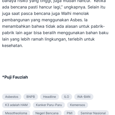
bahaya risiko yang tinggi, juga mudah hancur. “Ketika
ada bencana pasti hancur lagi,” ungkapnya. Selain itu
juga saat pasca bencana juga Walhi menolak
pembangunan yang menggunakan Asbes. Ia
menambahkan bahwa tidak ada alasan untuk pabrik-
pabrik lain agar bisa beralih menggunakan bahan baku
lain yang lebih ramah lingkungan, terlebih untuk
kesehatan.
*Puji Fauziah
Asbestos
BNPB
Headline
ILO
INA-BAN
K3 adalah HAM
Kanker Paru-Paru
Kemensos
Mesotheolioma
Negeri Bencana
PMI
Seminar Nasional