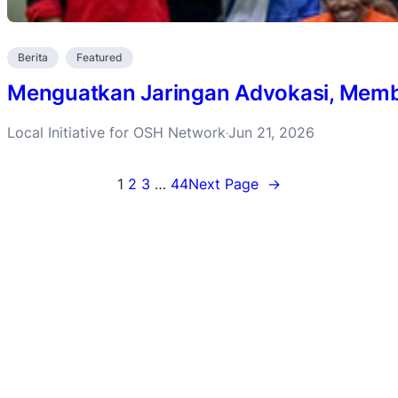
Berita
Featured
Menguatkan Jaringan Advokasi, Membu
Local Initiative for OSH Network
Jun 21, 2026
·
1
2
3
…
44
Next Page
→