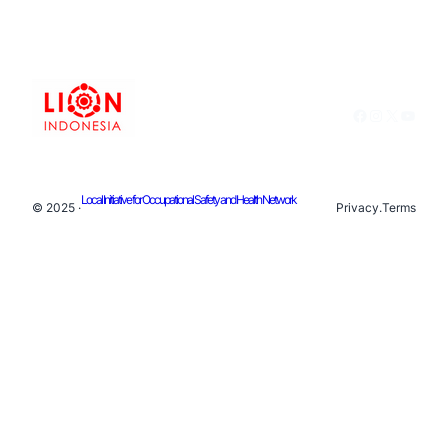
Facebook
Instagram
X
YouTu
Local Initiative for Occupational Safety and Health Network
© 2025 ·
Privacy
.
Terms