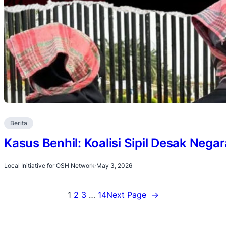
Berita
Kasus Benhil: Koalisi Sipil Desak Negar
Local Initiative for OSH Network
·
May 3, 2026
1
2
3
…
14
Next Page
→