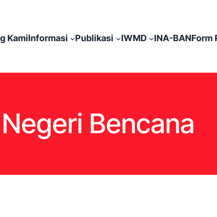
g Kami
Informasi
Publikasi
IWMD
INA-BAN
Form 
:
Negeri Bencana