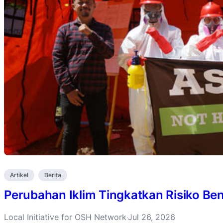
Artikel
Berita
Perubahan Iklim Tingkatkan Risiko B
Local Initiative for OSH Network
Jul 26, 2026
·