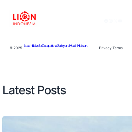
Facebook
Instagram
X
YouTu
Local Initiative for Occupational Safety and Health Network
© 2025 ·
Privacy
.
Terms
Latest Posts