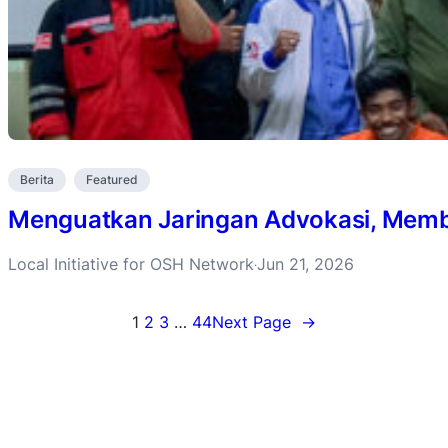
Berita
Featured
Menguatkan Jaringan Advokasi, Membu
Local Initiative for OSH Network
Jun 21, 2026
·
1
2
3
…
44
Next Page
→