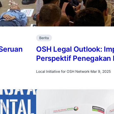
Berita
 Seruan
OSH Legal Outlook: Im
Perspektif Penegakan
Local Initiative for OSH Network
·
Mar 9, 2025