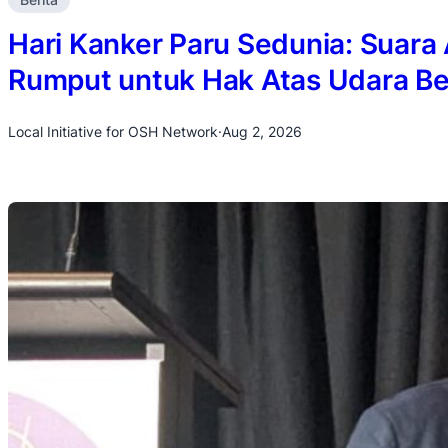
Hari Kanker Paru Sedunia: Suara
Rumput untuk Hak Atas Udara Be
Local Initiative for OSH Network
·
Aug 2, 2026