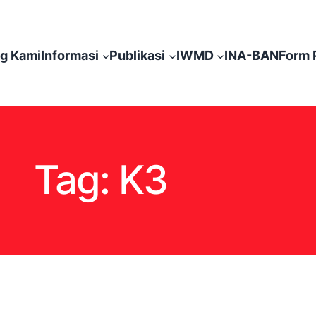
g Kami
Informasi
Publikasi
IWMD
INA-BAN
Form 
Tag:
K3