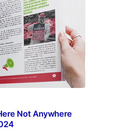
 Here Not Anywhere
024