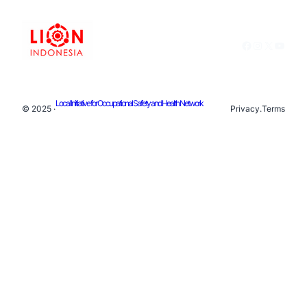
Facebook
Instagram
X
YouTu
Local Initiative for Occupational Safety and Health Network
© 2025 ·
Privacy
.
Terms