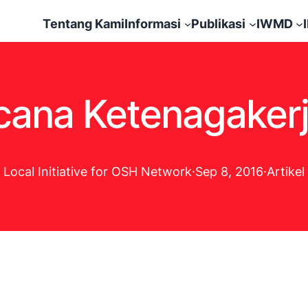
Tentang Kami
Informasi
Publikasi
IWMD
ana Ketenagakerj
Local Initiative for OSH Network
·
Sep 8, 2016
·
Artikel