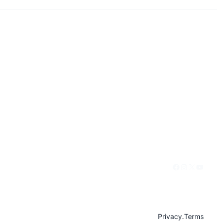
Facebook
Instagram
X
YouTu
Privacy
.
Terms