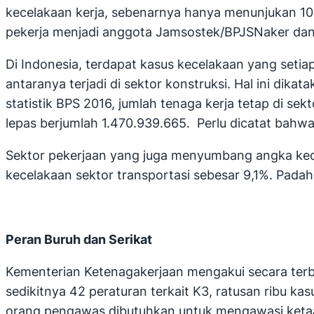
kecelakaan kerja, sebenarnya hanya menunjukan 10% 
pekerja menjadi anggota Jamsostek/BPJSNaker dan p
Di Indonesia, terdapat kasus kecelakaan yang setiap
antaranya terjadi di sektor konstruksi. Hal ini dik
statistik BPS 2016, jumlah tenaga kerja tetap di se
lepas berjumlah 1.470.939.665. Perlu dicatat bahwa
Sektor pekerjaan yang juga menyumbang angka kecel
kecelakaan sektor transportasi sebesar 9,1%. Padaha
Peran Buruh dan Serikat
Kementerian Ketenagakerjaan mengakui secara ter
sedikitnya 42 peraturan terkait K3, ratusan ribu ka
orang pengawas dibutuhkan untuk mengawasi ketaat