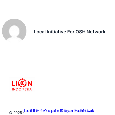
Local Initiative For OSH Network
Local Initiative for Occupational Safety and Health Network
© 2025 ·