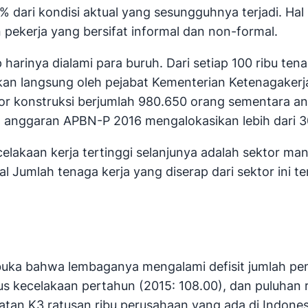
dari kondisi aktual yang sesungguhnya terjadi. Hal 
ekerja yang bersifat informal dan non-formal.
 harinya dialami para buruh. Dari setiap 100 ribu te
atakan langsung oleh pejabat Kementerian Ketenagaker
ktor konstruksi berjumlah 980.650 orang sementara an
 anggaran APBN-P 2016 mengalokasikan lebih dari 300 
akaan kerja tertinggi selanjunya adalah sektor man
l Jumlah tenaga kerja yang diserap dari sektor ini t
buka bahwa lembaganya mengalami defisit jumlah pe
sus kecelakaan pertahun (2015: 108.00), dan puluhan 
an K3 ratusan ribu perusahaan yang ada di Indones