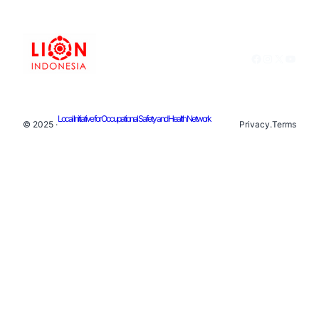
Facebook
Instagram
X
YouTu
Local Initiative for Occupational Safety and Health Network
© 2025 ·
Privacy
.
Terms