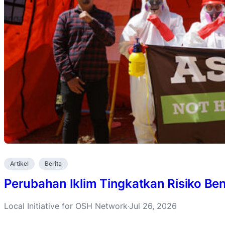
Artikel
Berita
Perubahan Iklim Tingkatkan Risiko B
Local Initiative for OSH Network
Jul 26, 2026
·