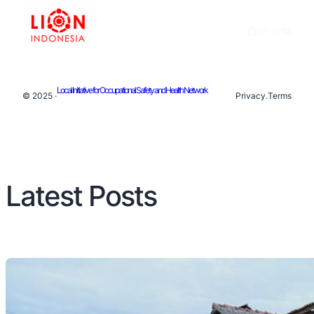
Facebook
Instagram
X
YouTu
Local Initiative for Occupational Safety and Health Network
© 2025 ·
Privacy
.
Terms
Latest Posts