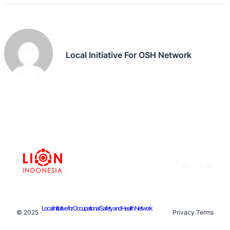
Local Initiative For OSH Network
Facebook
Instagram
X
YouTu
Local Initiative for Occupational Safety and Health Network
© 2025 ·
Privacy
.
Terms