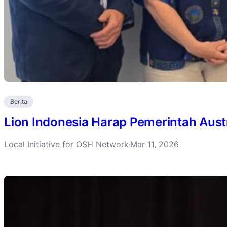
Berita
Lion Indonesia Harap Pemerintah Aust
Local Initiative for OSH Network
Mar 11, 2026
·