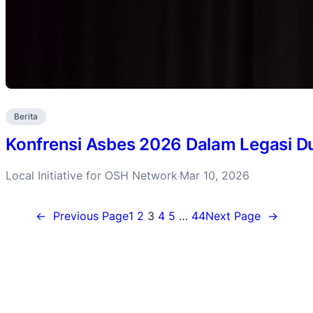
Berita
Konfrensi Asbes 2026 Dalam Legasi D
Local Initiative for OSH Network
Mar 10, 2026
·
←
Previous Page
1
2
3
4
5
…
44
Next Page
→