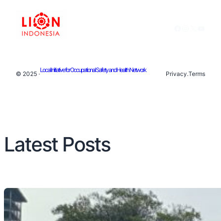
Facebook
Instagram
X
YouTu
Local Initiative for Occupational Safety and Health Network
© 2025 ·
Privacy
.
Terms
Latest Posts