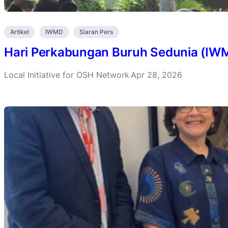
Artikel
IWMD
Siaran Pers
Hari Perkabungan Buruh Sedunia (IW
Local Initiative for OSH Network
Apr 28, 2026
·