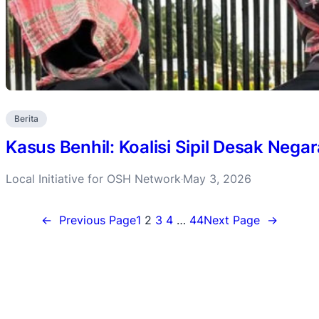
Berita
Kasus Benhil: Koalisi Sipil Desak Negar
Local Initiative for OSH Network
May 3, 2026
·
←
Previous Page
1
2
3
4
…
44
Next Page
→