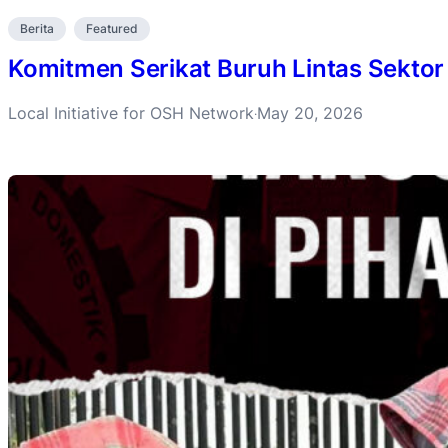
Berita
Featured
Komitmen Serikat Buruh Lintas Sektor
Local Initiative for OSH Network
May 20, 2026
·