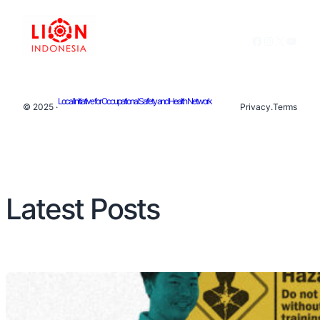
Facebook
Instagram
X
YouTu
Local Initiative for Occupational Safety and Health Network
© 2025 ·
Privacy
.
Terms
Latest Posts