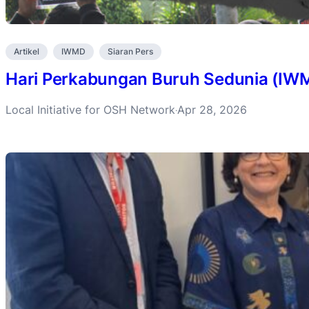
Artikel
IWMD
Siaran Pers
Hari Perkabungan Buruh Sedunia (IW
Local Initiative for OSH Network
Apr 28, 2026
·