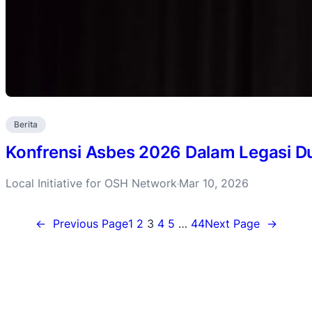
Berita
Konfrensi Asbes 2026 Dalam Legasi D
Local Initiative for OSH Network
Mar 10, 2026
·
←
Previous Page
1
2
3
4
5
…
44
Next Page
→