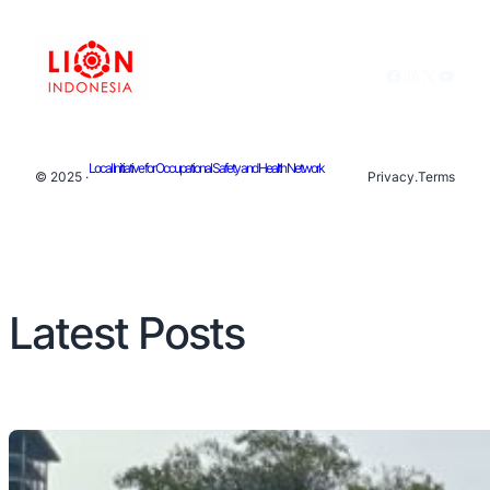
Facebook
Instagram
X
YouTu
Local Initiative for Occupational Safety and Health Network
© 2025 ·
Privacy
.
Terms
Latest Posts