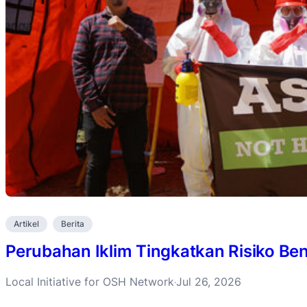
Artikel
Berita
Perubahan Iklim Tingkatkan Risiko B
Local Initiative for OSH Network
Jul 26, 2026
·