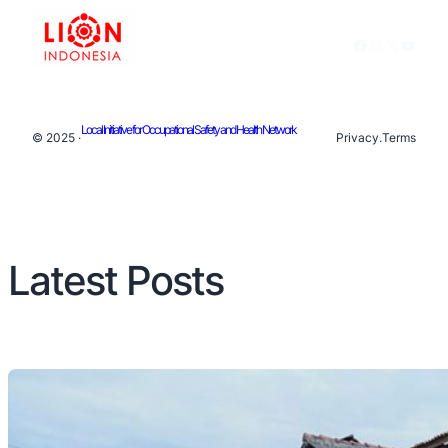
Facebook
Instagram
X
YouTu
Local Initiative for Occupational Safety and Health Network
© 2025 ·
Privacy
.
Terms
Latest Posts