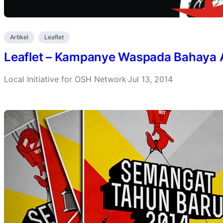
Artikel
Leaflet
Leaflet – Kampanye Waspada Bahaya 
Local Initiative for OSH Network
Jul 13, 2014
·