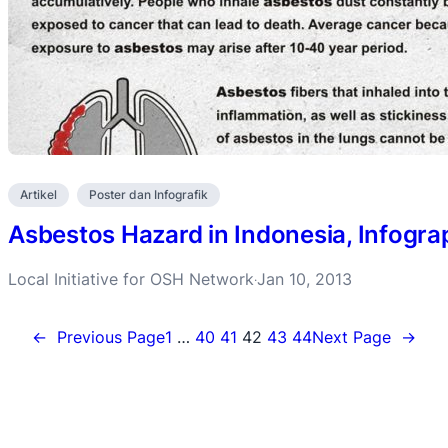
Artikel
Poster dan Infografik
Asbestos Hazard in Indonesia, Infogra
Local Initiative for OSH Network
Jan 10, 2013
·
←
Previous Page
1
…
40
41
42
43
44
Next Page
→