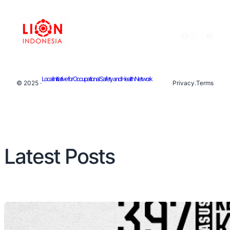
Facebook
Instagram
X
YouTu
Local Initiative for Occupational Safety and Health Network
© 2025 ·
Privacy
.
Terms
Latest Posts