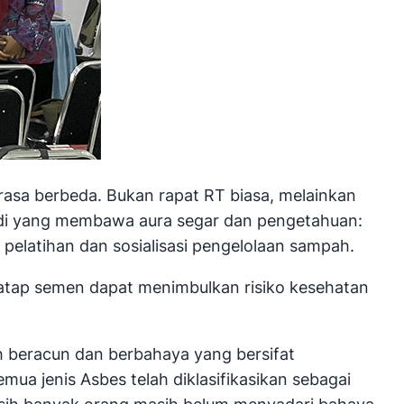
asa berbeda. Bukan rapat RT biasa, melainkan
udi yang membawa aura segar dan pengetahuan:
pelatihan dan sosialisasi pengelolaan sampah.
 atap semen dapat menimbulkan risiko kesehatan
h beracun dan berbahaya yang bersifat
a jenis Asbes telah diklasifikasikan sebagai