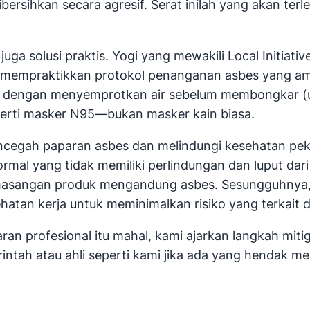
bersihkan secara agresif. Serat inilah yang akan terl
juga solusi praktis. Yogi yang mewakili Local Initiat
 mempraktikkan protokol penanganan asbes yang aman
n dengan menyemprotkan air sebelum membongkar (u
perti masker N95—bukan masker kain biasa.
ncegah paparan asbes dan melindungi kesehatan peker
formal yang tidak memiliki perlindungan dan luput da
masangan produk mengandung asbes. Sesungguhnya, b
ehatan kerja untuk meminimalkan risiko yang terkai
an profesional itu mahal, kami ajarkan langkah miti
rintah atau ahli seperti kami jika ada yang hendak