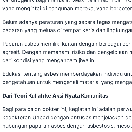
karsinogenik bagi manusia. Meski telah lebih dar
yang mengintai di bangunan mereka, yang berpoten
Belum adanya peraturan yang secara tegas mengat
paparan yang meluas di tempat kerja dan lingkunga
Paparan asbes memiliki kaitan dengan berbagai pen
agresif. Dengan memahami risiko dan pengelolaan ma
dari kondisi yang mengancam jiwa ini.
Edukasi tentang asbes memberdayakan individu unt
pengetahuan untuk mengenali material yang meng
Dari Teori Kuliah ke Aksi Nyata Komunitas
Bagi para calon dokter ini, kegiatan ini adalah p
kedokteran Unpad dengan antusias menjelaskan deng
hubungan paparan asbes dengan asbestosis, mesotel