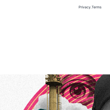
Privacy
.
Terms