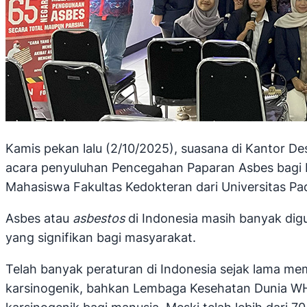
Kamis pekan lalu (2/10/2025), suasana di Kantor 
acara penyuluhan Pencegahan Paparan Asbes bagi 
Mahasiswa Fakultas Kedokteran dari Universitas Pad
Asbes atau
asbestos
di Indonesia masih banyak dig
yang signifikan bagi masyarakat.
Telah banyak peraturan di Indonesia sejak lama m
karsinogenik, bahkan Lembaga Kesehatan Dunia WHO 