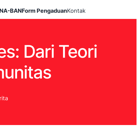
INA-BAN
Form Pengaduan
Kontak
s: Dari Teori
munitas
rita