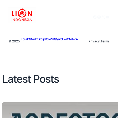
Facebook
Instagram
X
YouTu
Local Initiative for Occupational Safety and Health Network
© 2025 ·
Privacy
.
Terms
Latest Posts