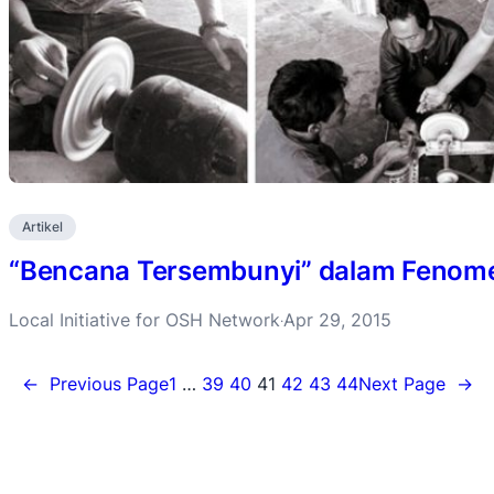
Artikel
“Bencana Tersembunyi” dalam Fenome
Local Initiative for OSH Network
Apr 29, 2015
·
←
Previous Page
1
…
39
40
41
42
43
44
Next Page
→