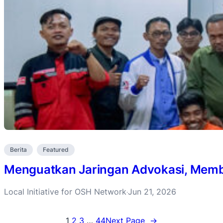
Berita
Featured
Menguatkan Jaringan Advokasi, Membu
Local Initiative for OSH Network
Jun 21, 2026
·
1
2
3
…
44
Next Page
→