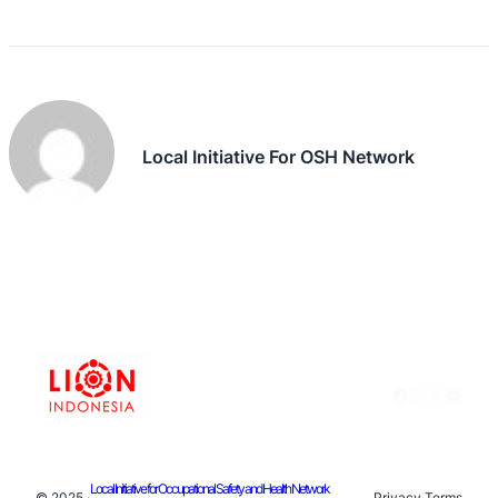
Local Initiative For OSH Network
Facebook
Instagram
X
YouTu
Local Initiative for Occupational Safety and Health Network
© 2025 ·
Privacy
.
Terms