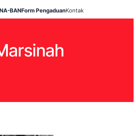
INA-BAN
Form Pengaduan
Kontak
Marsinah