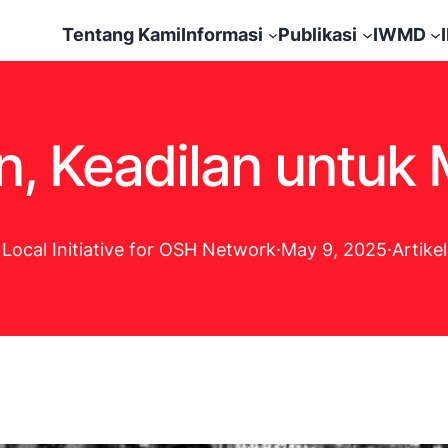
Tentang Kami
Informasi
Publikasi
IWMD
n, Keadilan untuk 
Local Initiative for OSH Network
·
May 9, 2025
·
Artikel