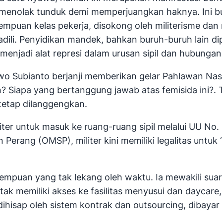
menolak tunduk demi memperjuangkan haknya. Ini b
rempuan kelas pekerja, disokong oleh militerisme da
 diadili. Penyidikan mandek, bahkan buruh-buruh lai
menjadi alat represi dalam urusan sipil dan hubungan 
o Subianto berjanji memberikan gelar Pahlawan Nasio
 Siapa yang bertanggung jawab atas femisida ini?. 
etap dilanggengkan.
iliter untuk masuk ke ruang-ruang sipil melalui UU N
in Perang (OMSP), militer kini memiliki legalitas un
empuan yang tak lekang oleh waktu. Ia mewakili sua
ak memiliki akses ke fasilitas menyusui dan daycare,
hisap oleh sistem kontrak dan outsourcing, dibayar 