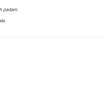
eh padam.
la.