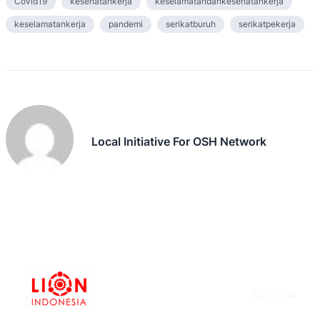
Covid19
kesehatankerja
keselamatandankesehatankerja
keselamatankerja
pandemi
serikatburuh
serikatpekerja
Local Initiative For OSH Network
Facebook
Instagram
X
YouTu