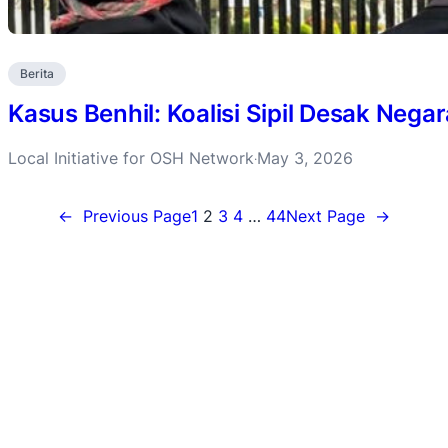
Berita
Kasus Benhil: Koalisi Sipil Desak Negar
Local Initiative for OSH Network
May 3, 2026
·
←
Previous Page
1
2
3
4
…
44
Next Page
→