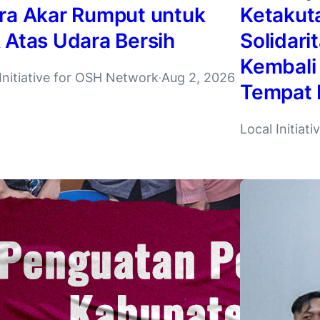
ra Akar Rumput untuk
Ketakut
 Atas Udara Bersih
Solidari
Kembali
Initiative for OSH Network
Aug 2, 2026
·
Tempat 
Local Initiat