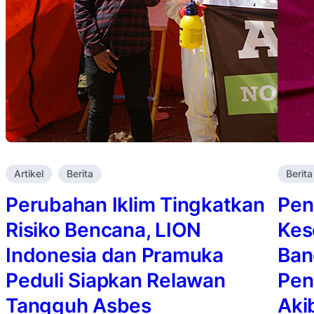
Artikel
Berita
Berita
Perubahan Iklim Tingkatkan
Pen
Risiko Bencana, LION
Kes
Indonesia dan Pramuka
Ban
Peduli Siapkan Relawan
Pen
Tangguh Asbes
Aki