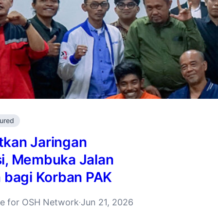
ured
kan Jaringan
i, Membuka Jalan
n bagi Korban PAK
ive for OSH Network
Jun 21, 2026
·