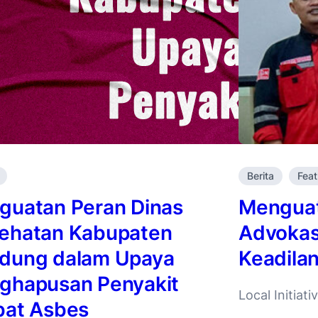
Berita
Feat
guatan Peran Dinas
Menguat
ehatan Kabupaten
Advokas
dung dalam Upaya
Keadila
ghapusan Penyakit
Local Initiat
bat Asbes