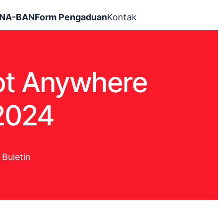
INA-BAN
Form Pengaduan
Kontak
Not Anywhere
2024
 Buletin