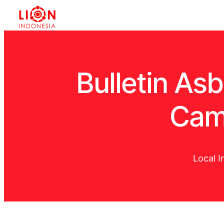
Bulletin As
Cam
Local I