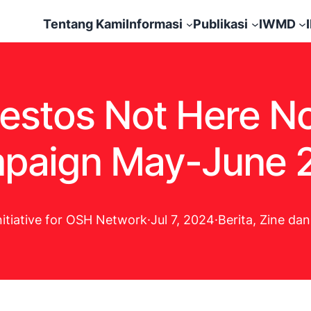
Tentang Kami
Informasi
Publikasi
IWMD
bestos Not Here 
paign May-June 
nitiative for OSH Network
·
Jul 7, 2024
·
Berita
, 
Zine dan