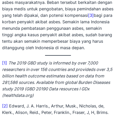
asbes masyarakatnya. Beban tersebut berkaitan dengan
biaya medis untuk pengobatan, biaya pemindahan asbes
yang telah dipakai, dan potensi kompensasi
[3]
bagi para
korban penyakit akibat asbes. Semakin lama Indonesia
menunda pembatasan penggunaan asbes, semakin
tinggi angka kasus penyakit akibat asbes, sudah barang
tentu akan semakin memperbesar biaya yang harus
ditanggung oleh Indonesia di masa depan.
[1]
The 2019 GBD study is informed by over 7,000
researchers in over 156 countries and provideds over 3,5
billion health outcome estimates based on data from
281,586 sources. Available from global Burden Diseases
study 2019 (GBD 20190 Data resources I GDx
(healthdata.org)
[2]
Edward, J. A. Harris., Arthur, Musk., Nicholas, de,
Klerk., Alison, Reid., Peter, Franklin., Fraser, J, H, Brims.