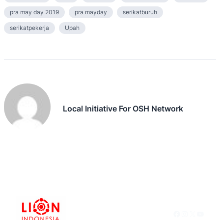
pra may day 2019
pra mayday
serikatburuh
serikatpekerja
Upah
Local Initiative For OSH Network
Facebook
Instagram
X
YouTu