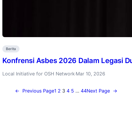
Berita
Konfrensi Asbes 2026 Dalam Legasi D
Local Initiative for OSH Network
Mar 10, 2026
·
←
Previous Page
1
2
3
4
5
…
44
Next Page
→