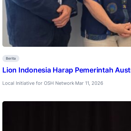
Berita
Lion Indonesia Harap Pemerintah Aust
Local Initiative for OSH Network
Mar 11, 2026
·