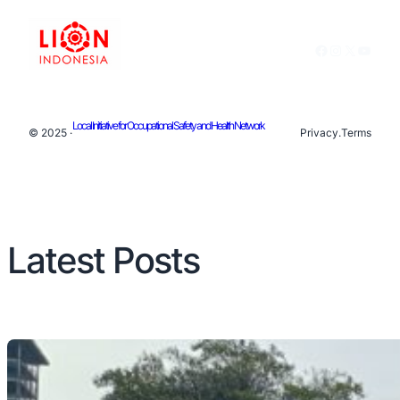
Facebook
Instagram
X
YouTu
Local Initiative for Occupational Safety and Health Network
© 2025 ·
Privacy
.
Terms
Latest Posts