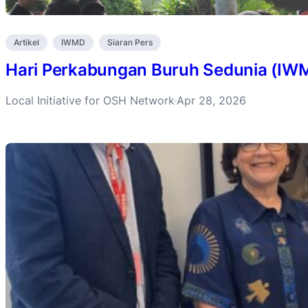
Artikel
IWMD
Siaran Pers
Hari Perkabungan Buruh Sedunia (IW
Local Initiative for OSH Network
Apr 28, 2026
·