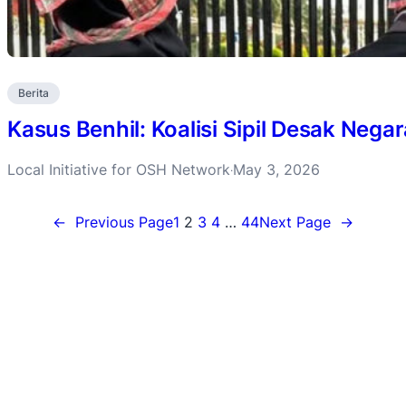
Berita
Kasus Benhil: Koalisi Sipil Desak Negar
Local Initiative for OSH Network
May 3, 2026
·
←
Previous Page
1
2
3
4
…
44
Next Page
→