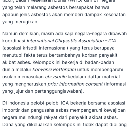
(ILO), Badan Kesehatan Dunia (WHO) dan 67 negara
yang telah melarang asbestos bersepakat bahwa
apapun jenis asbestos akan memberi dampak kesehatan
yang merugikan.
Namun demikian, masih ada saja negara-negara dibawah
koordinasi
International Chrysotile Association – ICA
(asosiasi krisotil internasional) yang terus berupaya
menutupi fakta terus bertambahnya korban penyakit
akibat asbes. Kelompok ini bekerja di badan-badan
dunia melalui
konvensi Rotterdam
untuk mempengaruhi
usulan memasukan
chrysotile
kedalam daftar material
yang mengharuskan
prior information consent
(informasi
yang jujur dan pertanggungjawaban).
Di Indonesia pelobi-pelobi ICA bekerja bersama asosiasi
importir dan pengusaha asbes mempengaruhi kewajiban
negara melindungi rakyat dari penyakit akibat asbes.
Dana yang dikeluarkan kelompok ini tidak dapat dibilang