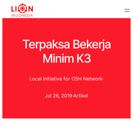
Terpaksa Bekerja
Minim K3
Local Initiative for OSH Network
·
Jul 26, 2019
·
Artikel