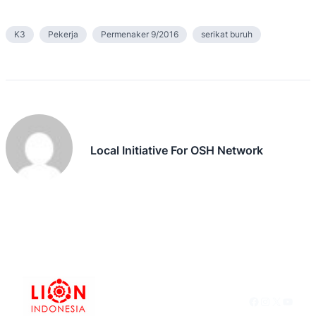
K3
Pekerja
Permenaker 9/2016
serikat buruh
Local Initiative For OSH Network
Facebook
Instagram
X
YouTu