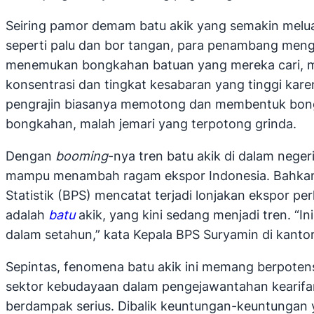
Seiring pamor demam batu akik yang semakin melu
seperti palu dan bor tangan, para penambang meng
menemukan bongkahan batuan yang mereka cari, m
konsentrasi dan tingkat kesabaran yang tinggi kare
pengrajin biasanya memotong dan membentuk bongka
bongkahan, malah jemari yang terpotong grinda.
Dengan
booming
-nya tren batu akik di dalam nege
mampu menambah ragam ekspor Indonesia. Bahkan, 
Statistik (BPS) mencatat terjadi lonjakan ekspor 
adalah
batu
akik, yang kini sedang menjadi tren. “In
dalam setahun,” kata Kepala BPS Suryamin di kanto
Sepintas, fenomena batu akik ini memang berpotens
sektor kebudayaan dalam pengejawantahan kearifan l
berdampak serius. Dibalik keuntungan-keuntungan 