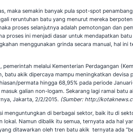
as, maka semakin banyak pula spot-spot penambanga
gali reruntuhan batu yang menurut mereka berpoten
aka proses selanjutnya adalah pemotongan dan pe
na proses ini menjadi dasar untuk mendapatkan batu y
han menggunakan grinda secara manual, hal ini ten
ri, pemerintah melalui Kementerian Perdagangan (Kem
batu akik dipercaya mampu meningkatkan devisa p
perhiasan/permata hingga 68,95% pada periode Janua
i masuk galian non-logam. Sekarang lagi ramai batu aki
rnya, Jakarta, 2/2/2015.
(Sumber: http://kotaknews.
i menguntungkan di berbagai sektor, baik itu di sek
okal. Namun dibalik itu semua, ternyata ada hal yan
yang ditawarkan oleh tren batu akik ternyata ada 