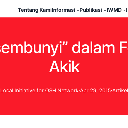
Tentang Kami
Informasi
Publikasi
IWMD
sembunyi” dalam 
Akik
Local Initiative for OSH Network
·
Apr 29, 2015
·
Artikel