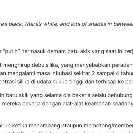
e’s black, there’s white, and lots of shades in betwee
n “putih”, termasuk demam batu akik yang saat ini terj
bat menghirup debu silika, yang menyebabkan perada
an mengalami masa inkubasi sekitar 2 sampai 4 tahun.
entrasi silika di udara cukup tinggi dan terhisap ke 
n batu akik yang selama dia bekerja selalu behubun
bih mereka bekerja dengan alat-alat keamanan sead
hirup ketika menambang ataupun memotong/membent