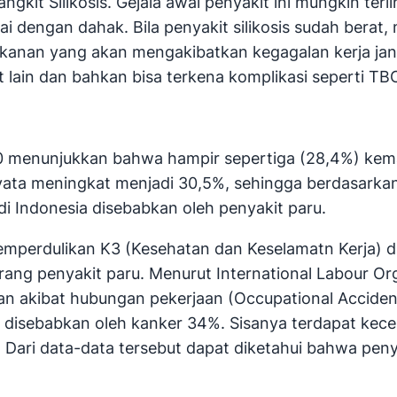
gkit Silikosis. Gejala awal penyakit ini mungkin ter
ertai dengan dahak. Bila penyakit silikosis sudah ber
h kanan yang akan mengakibatkan kegagalan kerja ja
it lain dan bahkan bisa terkena komplikasi seperti T
0 menunjukkan bahwa hampir sepertiga (28,4%) kemat
rnyata meningkat menjadi 30,5%, sehingga berdasark
di Indonesia disebabkan oleh penyakit paru.
memperdulikan K3 (Kesehatan dan Keselamatn Kerja) 
ang penyakit paru. Menurut International Labour Organ
an akibat hubungan pekerjaan (Occupational Acciden
disebabkan oleh kanker 34%. Sisanya terdapat kece
 Dari data-data tersebut dapat diketahui bahwa pen