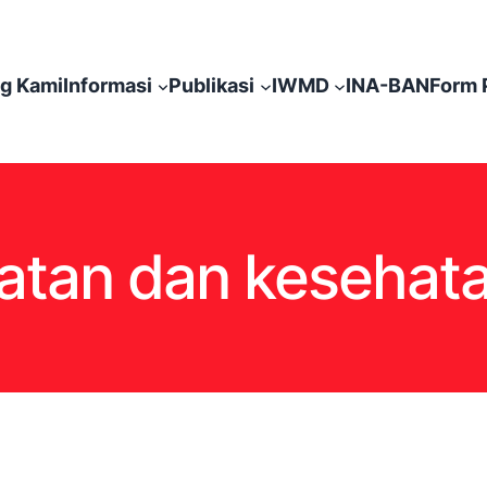
g Kami
Informasi
Publikasi
IWMD
INA-BAN
Form 
atan dan kesehata