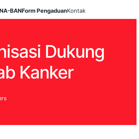
INA-BAN
Form Pengaduan
Kontak
nisasi Dukung
ab Kanker
ers