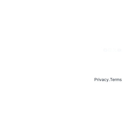
Facebook
Instagram
X
YouTu
Privacy
.
Terms