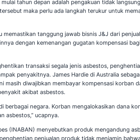
ulai tahun depan adalah pengakuan tidak langsung 
ersebut maka perlu ada langkah terukur untuk mema
lu memastikan tanggung jawab bisnis J&J dari penjual
an lainnya dengan kemenangan gugatan kompensasi ba
entikan transaksi segala jenis asbestos, penghentian
 penyakitnya. James Hardie di Australia sebagai 
 ini masih diwajibkan membayar kompensasi korban 
nyakit akibat asbestos.
k di berbagai negara. Korban mengalokasikan dana k
n asbestos,” ucapnya.
asbes (INABAN) menyebutkan produk mengandung asbe
h, penghentian penjualan produk tidak menjamin bahw