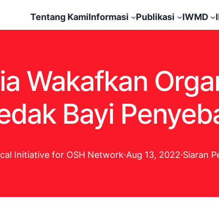
Tentang Kami
Informasi
Publikasi
IWMD
ia Wakafkan Orga
edak Bayi Penyeb
cal Initiative for OSH Network
·
Aug 13, 2022
·
Siaran P