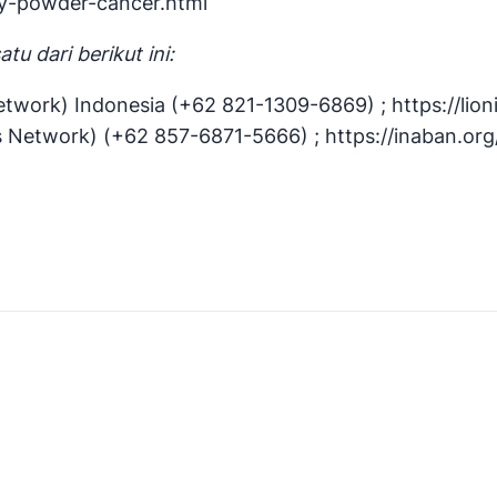
y-powder-cancer.html
tu dari berikut ini:
Network) Indonesia (+62 821-1309-6869) ; https://lion
 Network) (+62 857-6871-5666) ; https://inaban.org