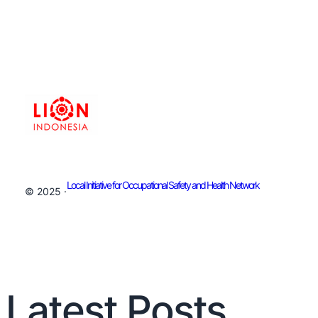
Local Initiative for Occupational Safety and Health Network
© 2025 ·
Latest Posts