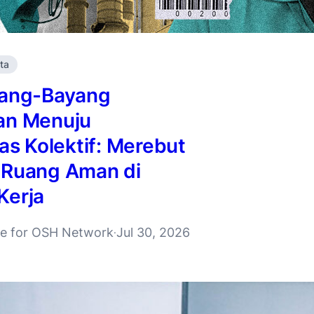
ita
yang-Bayang
an Menuju
tas Kolektif: Merebut
 Ruang Aman di
Kerja
ive for OSH Network
Jul 30, 2026
·