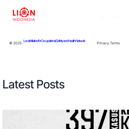
Facebook
Instagram
X
YouTu
Local Initiative for Occupational Safety and Health Network
© 2025 ·
Privacy
.
Terms
Latest Posts