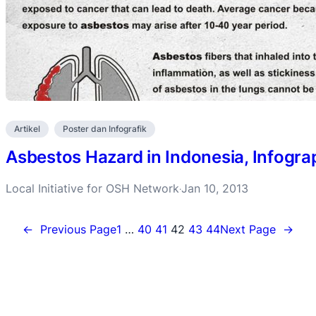
Artikel
Poster dan Infografik
Asbestos Hazard in Indonesia, Infogra
Local Initiative for OSH Network
Jan 10, 2013
·
←
Previous Page
1
…
40
41
42
43
44
Next Page
→