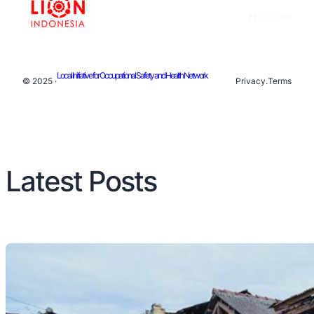
Facebook
Instagram
X
YouTu
Local Initiative for Occupational Safety and Health Network
© 2025 ·
Privacy
.
Terms
Latest Posts