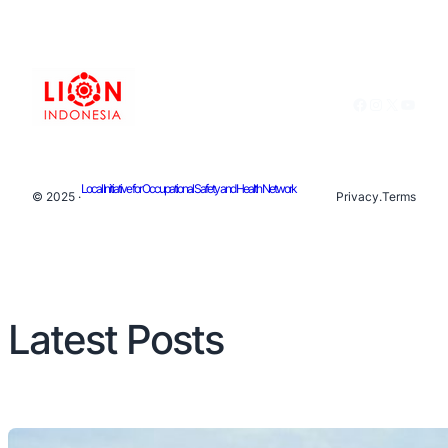
Facebook
Instagram
X
YouTu
Local Initiative for Occupational Safety and Health Network
© 2025 ·
Privacy
.
Terms
Latest Posts