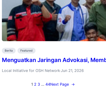
Berita
Featured
Menguatkan Jaringan Advokasi, Membu
Local Initiative for OSH Network
Jun 21, 2026
·
1
2
3
…
44
Next Page
→