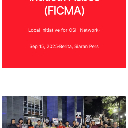
(FICMA)
Local Initiative for OSH Network
·
Sep 15, 2025
·
Berita
, 
Siaran Pers