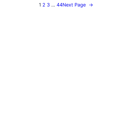
1
2
3
…
44
Next Page
→