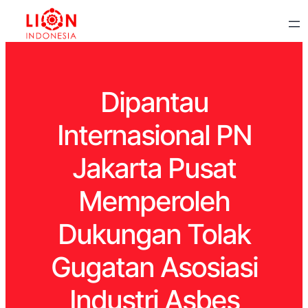
Dipantau
Internasional PN
Jakarta Pusat
Memperoleh
Dukungan Tolak
Gugatan Asosiasi
Industri Asbes