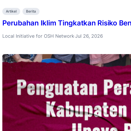
Artikel
Berita
Perubahan Iklim Tingkatkan Risiko B
Local Initiative for OSH Network
Jul 26, 2026
·