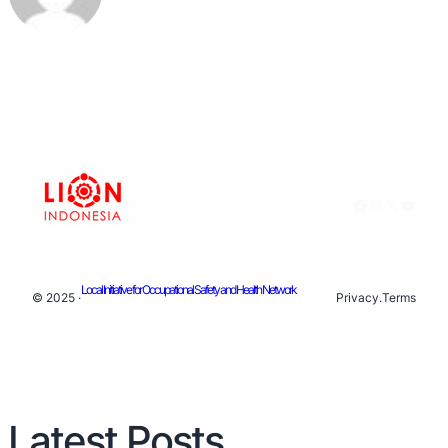
Facebook
Instagram
X
YouTu
Local Initiative for Occupational Safety and Health Network
© 2025 ·
Privacy
.
Terms
Latest Posts