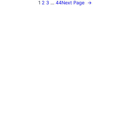
1
2
3
…
44
Next Page
→