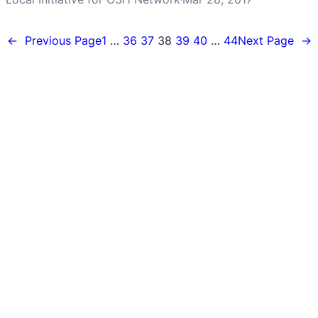
←
Previous Page
1
…
36
37
38
39
40
…
44
Next Page
→