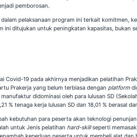
menjadi pemborosan.
dalam pelaksanaan program ini terkait komitmen, ke
 ini ditujukan untuk peningkatan kapasitas, bukan 
ai Covid-19 pada akhirnya menjadikan pelatihan Pra
rtu Prakerja yang belum terbiasa dengan
platform
di
r manufaktur didominasi oleh para lulusan SD (Seko
1 % tenaga kerja lulusan SD dan 18,01 % berasal dar
h kebutuhan para peserta akan teknologi penunjang
alah untuk Jenis pelatihan
hard-skill
seperti memasak,
ambah keperluan peserta untuk membeli alat dan baha