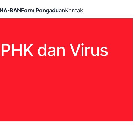
INA-BAN
Form Pengaduan
Kontak
 PHK dan Virus
l