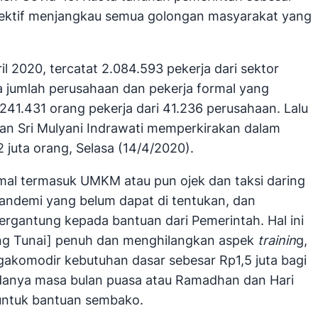
efektif menjangkau semua golongan masyarakat yang
 2020, tercatat 2.084.593 pekerja dari sektor
a jumlah perusahaan dan pekerja formal yang
41.431 orang pekerja dari 41.236 perusahaan. Lalu
gan Sri Mulyani Indrawati memperkirakan dalam
juta orang, Selasa (14/4/2020).
mal termasuk UMKM atau pun ojek dan taksi daring
pandemi yang belum dapat di tentukan, dan
ergantung kepada bantuan dari Pemerintah. Hal ini
sung Tunai] penuh dan menghilangkan aspek
trainin
g,
gakomodir kebutuhan dasar sebesar Rp1,5 juta bagi
adanya masa bulan puasa atau Ramadhan dan Hari
i untuk bantuan sembako.