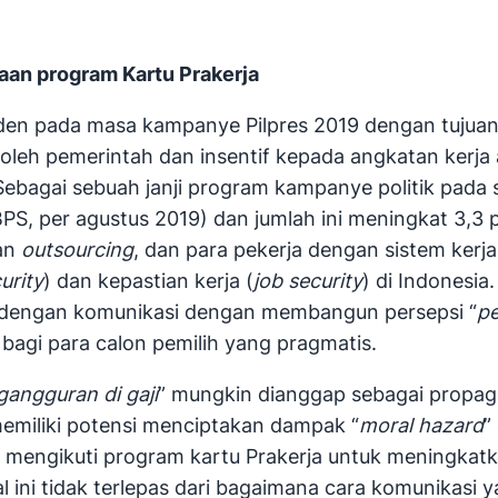
aan program Kartu Prakerja
residen pada masa kampanye Pilpres 2019 dengan tu
 oleh pemerintah dan insentif kepada angkatan kerj
ebagai sebuah janji program kampanye politik pada s
BPS, per agustus 2019) dan jumlah ini meningkat 3,3 p
dan
outsourcing
, dan para pekerja dengan sistem kerja
urity
) dan kepastian kerja (
job security
) di Indonesia
h dengan komunikasi dengan membangun persepsi “
pe
h bagi para calon pemilih yang pragmatis.
angguran di gaji
” mungkin dianggap sebagai propaga
i memiliki potensi menciptakan dampak “
moral hazard
”
a mengikuti program kartu Prakerja untuk meningkat
l ini tidak terlepas dari bagaimana cara komunikasi y