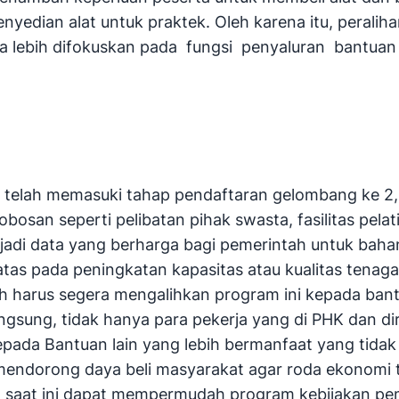
yedian alat untuk praktek. Oleh karena itu, peralih
ya lebih difokuskan pada fungsi penyaluran bantua
ini telah memasuki tahap pendaftaran gelombang ke 2,
obosan seperti pelibatan pihak swasta, fasilitas pe
adi data yang berharga bagi pemerintah untuk bahan
tas pada peningkatan kapasitas atau kualitas tenaga
ah harus segera mengalihkan program ini kepada ban
ngsung, tidak hanya para pekerja yang di PHK dan d
pada Bantuan lain yang lebih bermanfaat yang tidak
 mendorong daya beli masyarakat agar roda ekonomi t
g saat ini dapat mempermudah program kebijakan pem