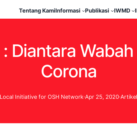
Tentang Kami
Informasi
Publikasi
IWMD
a : Diantara Wabah
Corona
Local Initiative for OSH Network
·
Apr 25, 2020
·
Artike