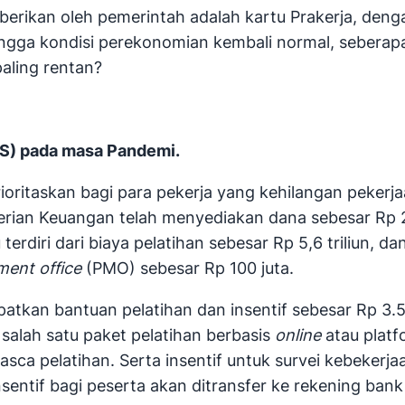
iberikan oleh pemerintah adalah kartu Prakerja, de
gga kondisi perekonomian kembali normal, seberapa e
aling rentan?
PS) pada masa Pandemi.
rioritaskan bagi para pekerja yang kehilangan peker
rian Keuangan telah menyediakan dana sebesar Rp 20 
rdiri dari biaya pelatihan sebesar Rp 5,6 triliun, dan
ent office
(PMO) sebesar Rp 100 juta.
kan bantuan pelatihan dan insentif sebesar Rp 3.550.
 salah satu paket pelatihan berbasis
online
atau platf
asca pelatihan. Serta insentif untuk survei kebekerjaa
sentif bagi peserta akan ditransfer ke rekening ban