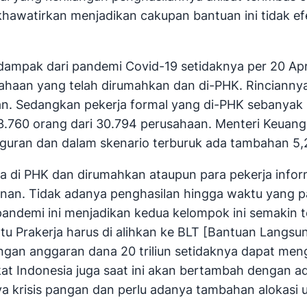
ikhawatirkan menjadikan cakupan bantuan ini tidak 
ampak dari pandemi Covid-19 setidaknya per 20 April
usahaan yang telah dirumahkan dan di-PHK. Rincianny
n. Sedangkan pekerja formal yang di-PHK sebanyak 2
43.760 orang dari 30.794 perusahaan. Menteri Keuan
guran dan dalam skenario terburuk ada tambahan 5,2 
a di PHK dan dirumahkan ataupun para pekerja infor
kinan. Tidak adanya penghasilan hingga waktu yang 
pandemi ini menjadikan kedua kelompok ini semakin t
tu Prakerja harus di alihkan ke BLT [Bantuan Lang
ngan anggaran dana 20 triliun setidaknya dapat men
kat Indonesia juga saat ini akan bertambah dengan 
inya krisis pangan dan perlu adanya tambahan alokas