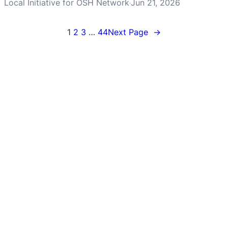
Local Initiative for OSH Network
Jun 21, 2026
·
1
2
3
…
44
Next Page
→