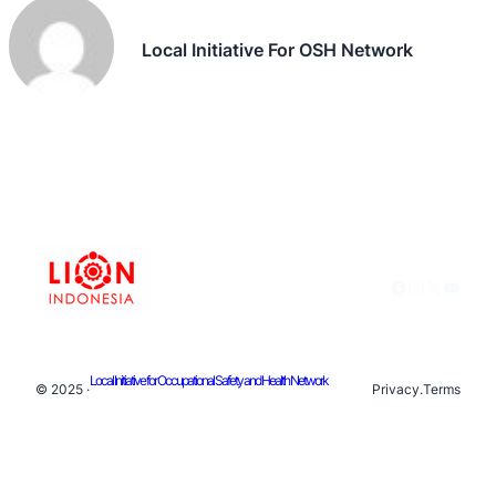
Local Initiative For OSH Network
Facebook
Instagram
X
YouTu
Local Initiative for Occupational Safety and Health Network
© 2025 ·
Privacy
.
Terms