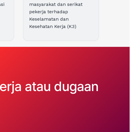
si
masyarakat dan serikat
pekerja terhadap
Keselamatan dan
Kesehatan Kerja (K3)
rja atau dugaan