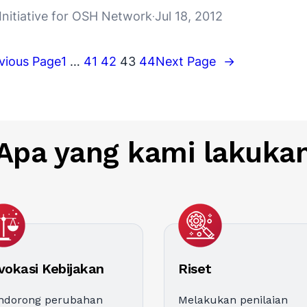
Initiative for OSH Network
Jul 18, 2012
·
vious Page
1
…
41
42
43
44
Next Page
→
Apa yang kami lakuka
vokasi Kebijakan
Riset
ndorong perubahan
Melakukan penilaian