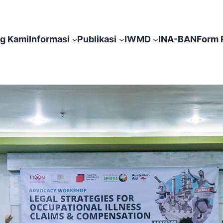
g Kami
Informasi
Publikasi
IWMD
INA-BAN
Form 