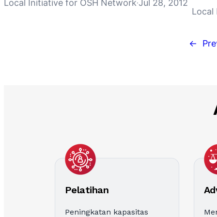
Local Initiative for OSH Network
Jul 28, 2012
·
Local 
←
Pre
Pelatihan
Ad
Peningkatan kapasitas
Me