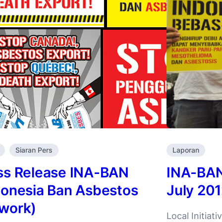
Siaran Pers
Laporan
ss Release INA-BAN
INA-BAN
donesia Ban Asbestos
July 20
work)
Local Initiat