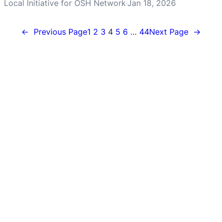
Local Initiative for OSH Network
Jan 18, 2026
·
←
Previous Page
1
2
3
4
5
6
…
44
Next Page
→