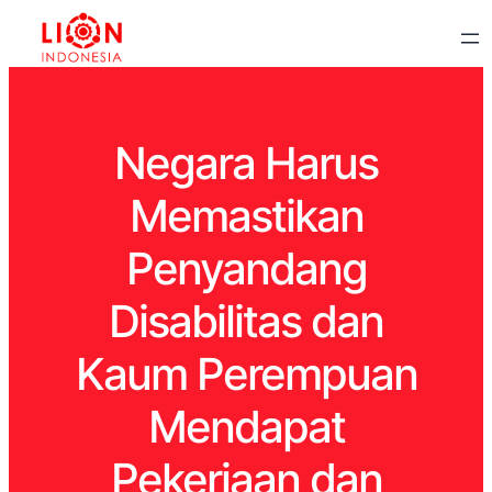
Negara Harus
Memastikan
Penyandang
Disabilitas dan
Kaum Perempuan
Mendapat
Pekerjaan dan