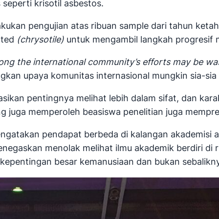
seperti krisotil asbestos.
ukan pengujian atas ribuan sample dari tahun ketah
ated
(chrysotile)
untuk mengambil langkah progresif
ong the international community’s efforts may be wa
n upaya komunitas internasional mungkin sia-sia d
ikan pentingnya melihat lebih dalam sifat, dan kara
ang juga memperoleh beasiswa penelitian juga mempre
 mengatakan pendapat berbeda di kalangan akademisi 
gaskan menolak melihat ilmu akademik berdiri di ru
 kepentingan besar kemanusiaan dan bukan sebalikny