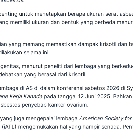
 asbestos.
a penting untuk menetapkan berapa ukuran serat as
ng memiliki ukuran dan bentuk yang berbeda menurut
tian yang memang memastikan dampak krisotil dan 
ilakukan selama ini.
enitas, menurut peneliti dari lembaga yang berkedu
ebatkan yang berasal dari krisotil.
i lembaga di AS di dalam konferensi asbetos 2026 di 
ene Kerja Kanada
pada tanggal 12 Juni 2025. Bahkan
sbestos penyebab kanker ovarium.
ari yang juga mengepalai lembaga
American Society for
ries (iATL) mengemukakan hal yang hampir senada. P