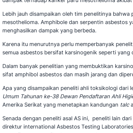
dampak terhadap kanker paru mesothelioma akibat
Lebih jauh disampaikan oleh tim penelitinya bahw
mesothelioma. Amphibole dan serpentin asbestos ya
menghasilkan dampak yang berbeda.
Karena itu menurutnya perlu memperbanyak peneli
semua asbestos bersifat karsinogenik seperti yang d
Dalam banyak penelitian yang membuktikan karsinog
sifat amphibol asbestos dan masih jarang dan diperd
Apa yang disampaikan peneliti ahli toksikologi dar
Umum Tahunan ke-38 Dewan Pendaftaran Ahli Higi
Amerika Serikat yang menetapkan kandungan
talc
a
Senada dengan peneliti asal AS ini, peneliti lain d
direktur international Asbestos Testing Laborato