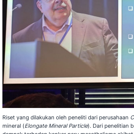
Riset yang dilakukan oleh peneliti dari perusahaan
C
mineral (
Elongate Mineral Particle
). Dari penelitia