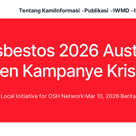
Tentang Kami
Informasi
Publikasi
IWMD
sbestos 2026 Austr
en Kampanye Kriso
Local Initiative for OSH Network
·
Mar 10, 2026
·
Berita