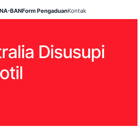
INA-BAN
Form Pengaduan
Kontak
alia Disusupi
til