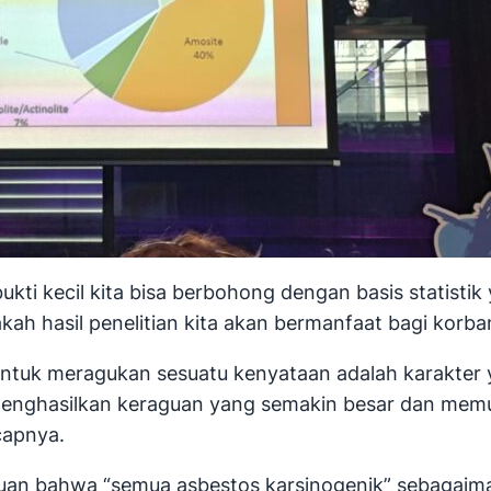
bukti kecil kita bisa berbohong dengan basis statist
akah hasil penelitian kita akan bermanfaat bagi korb
ntuk meragukan sesuatu kenyataan adalah karakter
nghasilkan keraguan yang semakin besar dan memunc
capnya.
uan bahwa “semua asbestos karsinogenik” sebagaiman