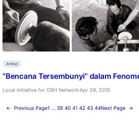
Artikel
“Bencana Tersembunyi” dalam Fenome
Local Initiative for OSH Network
Apr 29, 2015
·
←
Previous Page
1
…
39
40
41
42
43
44
Next Page
→