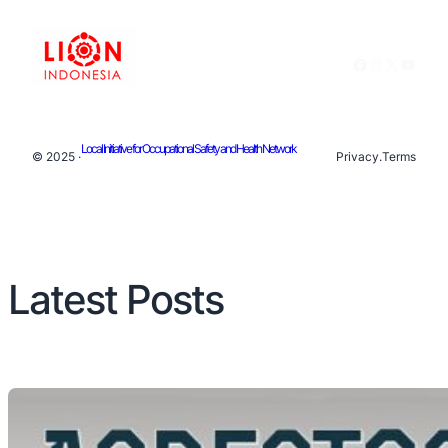
Facebook
Instagram
X
YouTu
Local Initiative for Occupational Safety and Health Network
© 2025 ·
Privacy
.
Terms
Latest Posts