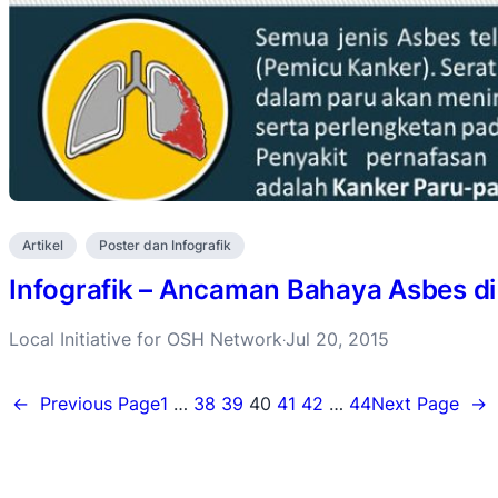
Artikel
Poster dan Infografik
Infografik – Ancaman Bahaya Asbes di 
Local Initiative for OSH Network
Jul 20, 2015
·
←
Previous Page
1
…
38
39
40
41
42
…
44
Next Page
→