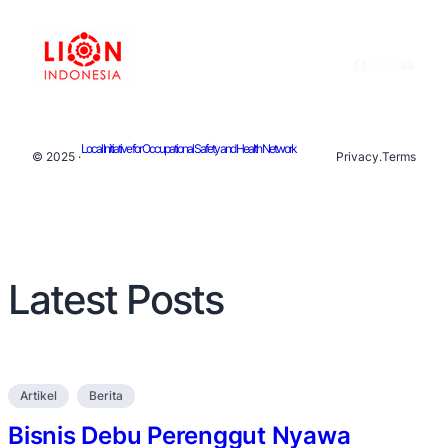
Facebook
Instagram
X
YouTu
Local Initiative for Occupational Safety and Health Network
© 2025 ·
Privacy
.
Terms
Latest Posts
Artikel
Berita
Bisnis Debu Perenggut Nyawa