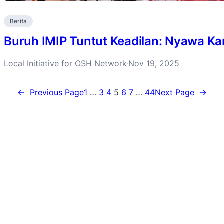
Berita
Buruh IMIP Tuntut Keadilan: Nyawa Ka
Local Initiative for OSH Network
Nov 19, 2025
·
←
Previous Page
1
…
3
4
5
6
7
…
44
Next Page
→