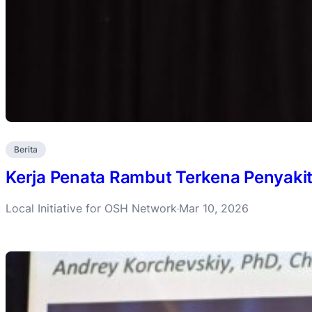
Berita
Kerja Penata Rambut Terkena Penyakit
Local Initiative for OSH Network
Mar 10, 2026
·