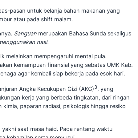
g pas-pasan untuk belanja bahan makanan yang
mbur atau pada shift malam.
annya.
Sanguan
merupakan Bahasa Sunda sekaligus
 menggunakan nasi.
sik melainkan mempengaruhi mental pula.
r akan kemampuan finansial yang sebatas UMK Kab.
tenaga agar kembali siap bekerja pada esok hari.
3
anjuran Angka Kecukupan Gizi (AKG)
, yang
gkungan kerja yang berbeda tingkatan, dari ringan
kimia, paparan radiasi, psikologis hingga resiko
 yakni saat masa haid. Pada rentang waktu
sa kehamilan serta menyusui.