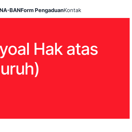
INA-BAN
Form Pengaduan
Kontak
yoal Hak atas
Buruh)
l