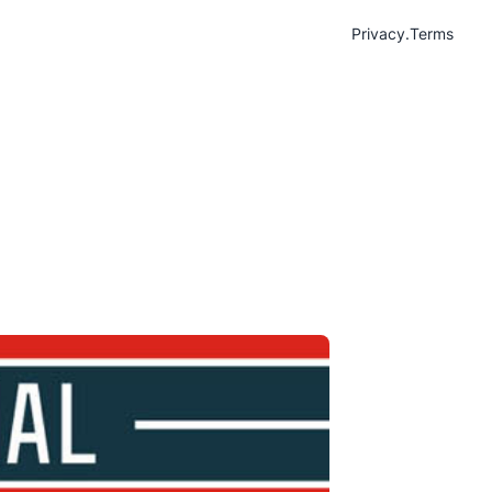
Privacy
.
Terms
asih Jadi ‘Anak
’
ive for OSH
May 12,