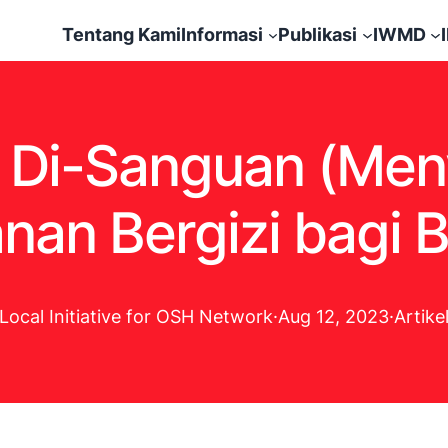
Tentang Kami
Informasi
Publikasi
IWMD
 Di-Sanguan (Men
an Bergizi bagi 
Local Initiative for OSH Network
·
Aug 12, 2023
·
Artike