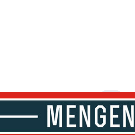
Artikel
Isu K3 M
Bawang
Local Initiat