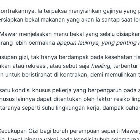
 kontrakannya. Ia terpaksa menyisihkan gajinya yan
rsiapkan bekal makanan yang akan ia santap saat le
ar Mawar menjelaskan menu bekal yang selalu disiapk
urang lebih bermakna
apapun lauknya, yang penting
asupan gizi, tak hanya berdampak pada kesehatan fi
kan atau rekreasi, atau sebut saja
healing
, terbentu
n untuk beristirahat di kontrakan, demi memulihkan 
satu kondisi khusus pekerja yang berpengaruh pada 
usus lainnya dapat ditentukan oleh faktor resiko lin
ntaranya seperti suhu lingkungan kerja, dampak bahan 
ecukupan Gizi bagi buruh perempuan seperti Mawar,
. Ihwal lainnya yakni pada kondisi tubuh selama ma