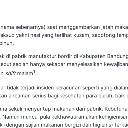
n nama sebenarnya) saat menggambarkan jatah makan
sud yakni nasi yang terlihat kusam, sepotong tempe
bihun.
ak di pabrik manufaktur bordir di Kabupaten Bandun
ersebut seolah hanya sekadar menyelesaikan kewajiba
1
an
shift
malam
.
ar tidak terjadi insiden keracunan seperti yang dial
akan ancaman serius bagi kesehatan para buruh, bai
ama sekali menyantap makanan dari pabrik. Kebutuhan
Namun muncul pula kekhawatiran akan kehigienisan ma
k (dengan sajian makanan bergizi dan higienis) terk