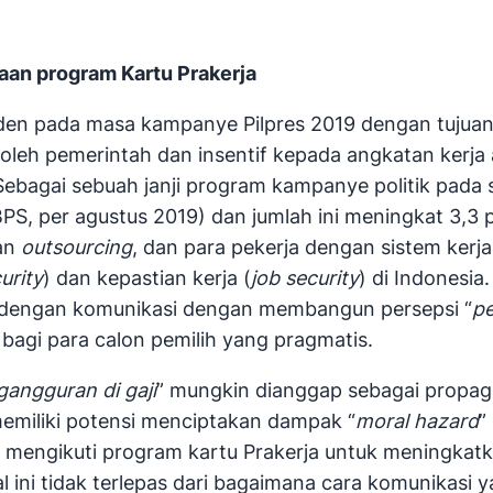
aan program Kartu Prakerja
residen pada masa kampanye Pilpres 2019 dengan tu
 oleh pemerintah dan insentif kepada angkatan kerj
ebagai sebuah janji program kampanye politik pada s
BPS, per agustus 2019) dan jumlah ini meningkat 3,3 p
dan
outsourcing
, dan para pekerja dengan sistem kerja
urity
) dan kepastian kerja (
job security
) di Indonesia
h dengan komunikasi dengan membangun persepsi “
pe
h bagi para calon pemilih yang pragmatis.
angguran di gaji
” mungkin dianggap sebagai propaga
i memiliki potensi menciptakan dampak “
moral hazard
”
a mengikuti program kartu Prakerja untuk meningkat
l ini tidak terlepas dari bagaimana cara komunikasi y