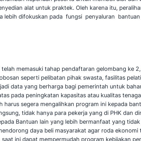
yedian alat untuk praktek. Oleh karena itu, peralih
ya lebih difokuskan pada fungsi penyaluran bantua
ini telah memasuki tahap pendaftaran gelombang ke 2,
obosan seperti pelibatan pihak swasta, fasilitas pe
adi data yang berharga bagi pemerintah untuk bahan
tas pada peningkatan kapasitas atau kualitas tenaga
ah harus segera mengalihkan program ini kepada ban
ngsung, tidak hanya para pekerja yang di PHK dan d
pada Bantuan lain yang lebih bermanfaat yang tidak
 mendorong daya beli masyarakat agar roda ekonomi t
g saat ini dapat mempermudah program kebijakan pem