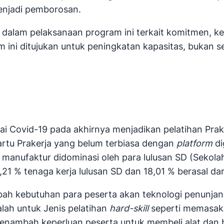
menjadi pemborosan.
dalam pelaksanaan program ini terkait komitmen, ke
 ini ditujukan untuk peningkatan kapasitas, bukan 
ai Covid-19 pada akhirnya menjadikan pelatihan Pra
rtu Prakerja yang belum terbiasa dengan
platform
di
r manufaktur didominasi oleh para lulusan SD (Seko
1 % tenaga kerja lulusan SD dan 18,01 % berasal dar
h kebutuhan para peserta akan teknologi penunjang
alah untuk Jenis pelatihan
hard-skill
seperti memasak,
ambah keperluan peserta untuk membeli alat dan baha