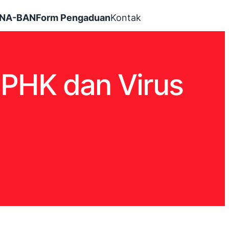
INA-BAN
Form Pengaduan
Kontak
 PHK dan Virus
l