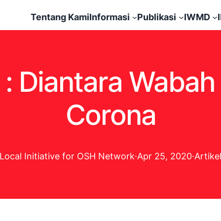
Tentang Kami
Informasi
Publikasi
IWMD
a : Diantara Wabah
Corona
Local Initiative for OSH Network
·
Apr 25, 2020
·
Artike