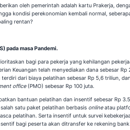
iberikan oleh pemerintah adalah kartu Prakerja, de
gga kondisi perekonomian kembali normal, seberapa e
aling rentan?
PS) pada masa Pandemi.
rioritaskan bagi para pekerja yang kehilangan peker
rian Keuangan telah menyediakan dana sebesar Rp 20 
rdiri dari biaya pelatihan sebesar Rp 5,6 triliun, dan
ent office
(PMO) sebesar Rp 100 juta.
kan bantuan pelatihan dan insentif sebesar Rp 3.550.
 salah satu paket pelatihan berbasis
online
atau platf
asca pelatihan. Serta insentif untuk survei kebekerjaa
sentif bagi peserta akan ditransfer ke rekening ban