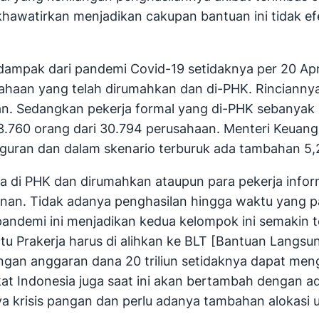
ikhawatirkan menjadikan cakupan bantuan ini tidak 
ampak dari pandemi Covid-19 setidaknya per 20 April
usahaan yang telah dirumahkan dan di-PHK. Rincianny
n. Sedangkan pekerja formal yang di-PHK sebanyak 2
43.760 orang dari 30.794 perusahaan. Menteri Keuan
guran dan dalam skenario terburuk ada tambahan 5,2 
a di PHK dan dirumahkan ataupun para pekerja infor
kinan. Tidak adanya penghasilan hingga waktu yang 
pandemi ini menjadikan kedua kelompok ini semakin t
tu Prakerja harus di alihkan ke BLT [Bantuan Lang
ngan anggaran dana 20 triliun setidaknya dapat men
kat Indonesia juga saat ini akan bertambah dengan 
inya krisis pangan dan perlu adanya tambahan alokas