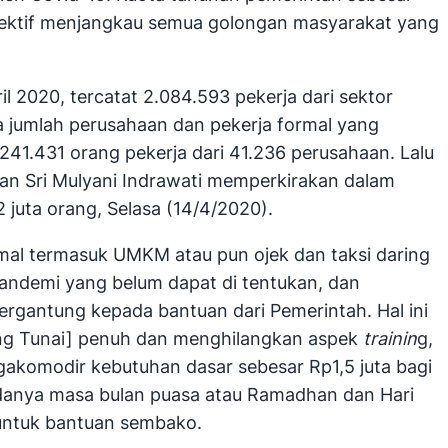
efektif menjangkau semua golongan masyarakat yang
 2020, tercatat 2.084.593 pekerja dari sektor
a jumlah perusahaan dan pekerja formal yang
41.431 orang pekerja dari 41.236 perusahaan. Lalu
gan Sri Mulyani Indrawati memperkirakan dalam
juta orang, Selasa (14/4/2020).
mal termasuk UMKM atau pun ojek dan taksi daring
pandemi yang belum dapat di tentukan, dan
ergantung kepada bantuan dari Pemerintah. Hal ini
sung Tunai] penuh dan menghilangkan aspek
trainin
g,
gakomodir kebutuhan dasar sebesar Rp1,5 juta bagi
adanya masa bulan puasa atau Ramadhan dan Hari
i untuk bantuan sembako.