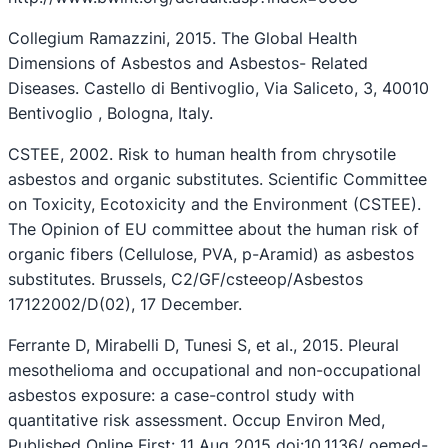
Collegium Ramazzini, 2015. The Global Health
Dimensions of Asbestos and Asbestos- Related
Diseases. Castello di Bentivoglio, Via Saliceto, 3, 40010
Bentivoglio , Bologna, Italy.
CSTEE, 2002. Risk to human health from chrysotile
asbestos and organic substitutes. Scientific Committee
on Toxicity, Ecotoxicity and the Environment (CSTEE).
The Opinion of EU committee about the human risk of
organic fibers (Cellulose, PVA, p-Aramid) as asbestos
substitutes. Brussels, C2/GF/csteeop/Asbestos
17122002/D(02), 17 December.
Ferrante D, Mirabelli D, Tunesi S, et al., 2015. Pleural
mesothelioma and occupational and non-occupational
asbestos exposure: a case-control study with
quantitative risk assessment. Occup Environ Med,
Published Online First: 11 Aug 2015 doi:10.1136/ oemed-