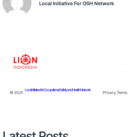
Local Initiative For OSH Network
Facebook
Instagram
X
YouTu
Local Initiative for Occupational Safety and Health Network
© 2025 ·
Privacy
.
Terms
Latest Posts