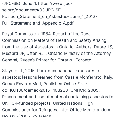
(JPC-SE), June 4. https://www.ijpc-
se.org/documents/03.JPC-SE-
Position_Statement_on_Asbestos- June_4_2012-
Full_Statement_and_Appendix_A.pdf
Royal Commission, 1984. Report of the Royal
Commission on Matters of Health and Safety Arising
from the Use of Asbestos in Ontario. Authors: Dupre JS,
Mustard JF, Uffen RJ. , Ontario Ministry of the Attorney
General, Queen’s Printer for Ontario , Toronto.
Stayner LT, 2015. Para-occupational exposures to
asbestos: lessons learned from Casale Monferrato, Italy.
Occup Environ Med, Published Online First:
doi:10.1136/oemed-2015- 103233 UNHCR, 2005.
Procurement and use of material containing asbestos for
UNHCR-funded projects. United Nations High
Commissioner for Refugees. Inter-Office Memorandum
No. 025/2005. 29 March.