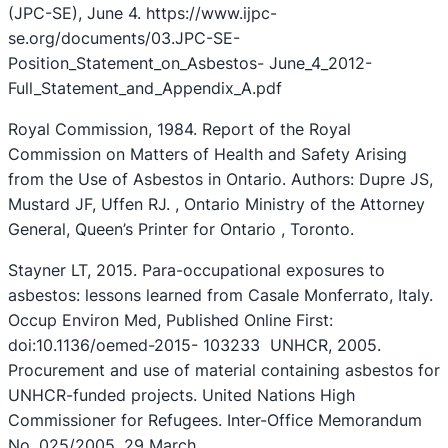
(JPC-SE), June 4. https://www.ijpc-
se.org/documents/03.JPC-SE-
Position_Statement_on_Asbestos- June_4_2012-
Full_Statement_and_Appendix_A.pdf
Royal Commission, 1984. Report of the Royal
Commission on Matters of Health and Safety Arising
from the Use of Asbestos in Ontario. Authors: Dupre JS,
Mustard JF, Uffen RJ. , Ontario Ministry of the Attorney
General, Queen’s Printer for Ontario , Toronto.
Stayner LT, 2015. Para-occupational exposures to
asbestos: lessons learned from Casale Monferrato, Italy.
Occup Environ Med, Published Online First:
doi:10.1136/oemed-2015- 103233 UNHCR, 2005.
Procurement and use of material containing asbestos for
UNHCR-funded projects. United Nations High
Commissioner for Refugees. Inter-Office Memorandum
No. 025/2005. 29 March.