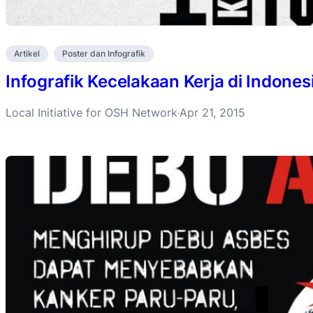
Artikel
Poster dan Infografik
Infografik Kecelakaan Kerja di Indones
Local Initiative for OSH Network
Apr 21, 2015
·