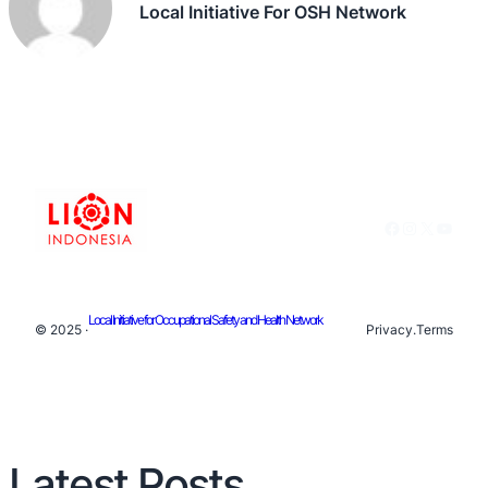
Local Initiative For OSH Network
Facebook
Instagram
X
YouTu
Local Initiative for Occupational Safety and Health Network
© 2025 ·
Privacy
.
Terms
Latest Posts