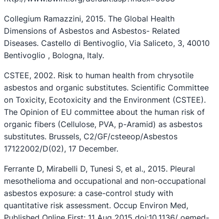
Collegium Ramazzini, 2015. The Global Health
Dimensions of Asbestos and Asbestos- Related
Diseases. Castello di Bentivoglio, Via Saliceto, 3, 40010
Bentivoglio , Bologna, Italy.
CSTEE, 2002. Risk to human health from chrysotile
asbestos and organic substitutes. Scientific Committee
on Toxicity, Ecotoxicity and the Environment (CSTEE).
The Opinion of EU committee about the human risk of
organic fibers (Cellulose, PVA, p-Aramid) as asbestos
substitutes. Brussels, C2/GF/csteeop/Asbestos
17122002/D(02), 17 December.
Ferrante D, Mirabelli D, Tunesi S, et al., 2015. Pleural
mesothelioma and occupational and non-occupational
asbestos exposure: a case-control study with
quantitative risk assessment. Occup Environ Med,
Published Online First: 11 Aug 2015 doi:10.1136/ oemed-